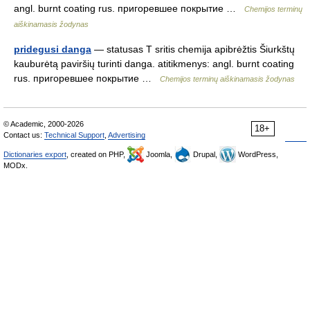
angl. burnt coating rus. пригоревшее покрытие …
Chemijos terminų
aiškinamasis žodynas
pridegusi danga
— statusas T sritis chemija apibrėžtis Šiurkštų
kauburėtą paviršių turinti danga. atitikmenys: angl. burnt coating
rus. пригоревшее покрытие …
Chemijos terminų aiškinamasis žodynas
© Academic, 2000-2026
18+
Contact us:
Technical Support
,
Advertising
Dictionaries export
, created on PHP,
Joomla,
Drupal,
WordPress,
MODx.