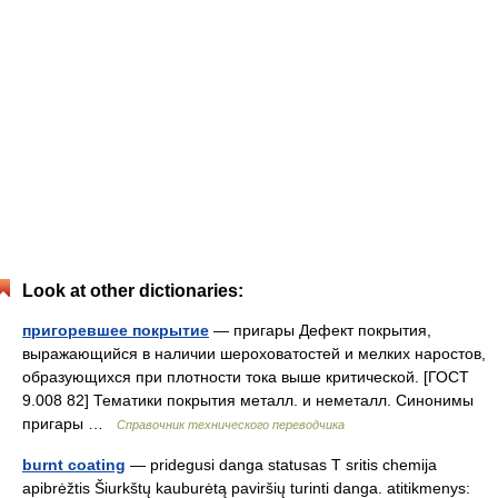
Look at other dictionaries:
пригоревшее покрытие
— пригары Дефект покрытия,
выражающийся в наличии шероховатостей и мелких наростов,
образующихся при плотности тока выше критической. [ГОСТ
9.008 82] Тематики покрытия металл. и неметалл. Синонимы
пригары …
Справочник технического переводчика
burnt coating
— pridegusi danga statusas T sritis chemija
apibrėžtis Šiurkštų kauburėtą paviršių turinti danga. atitikmenys: