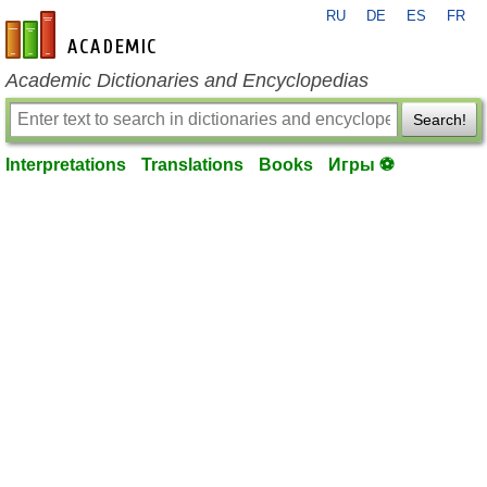
RU
DE
ES
FR
en-academic.com
Academic Dictionaries and Encyclopedias
Search!
Interpretations
Translations
Books
Игры ⚽