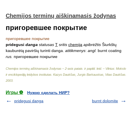
Chemijos terminų aiškinamasis žodynas
пригоревшее покрытие
пригоревшее покрытие
pridegusi
danga
statusas
T
sritis
chemija
apibrėžtis
Šiurkštų
kauburėtą paviršių turinti danga.
atitikmenys
:
angl.
burnt coating
rus.
пригоревшее покрытие
Chemijos terminų aiškinamasis žodynas – 2-asis patais. ir papild. leid. – Vilnius: Mokslo
ir enciklopedijų leidybos institutas
.
Kazys Daukšas, Jurgis Barkauskas, Vitas Daukšas
.
2003
.
Игры ⚽
Нужно сделать НИР?
pridegusi danga
burnt dolomite